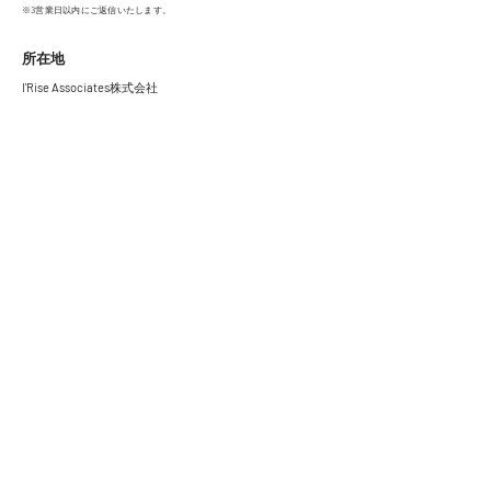
​​※3営業日以内にご返信いたします。
​所在地
I'Rise Associates
株式会社
〒550-0002
大阪市西区江戸堀1丁目
2
5番
2
9号
アクセス・周辺情報