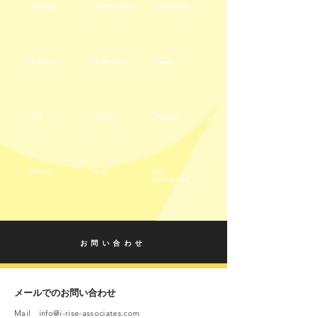
Language
Communication
Merchandise
Healthcare
Qualification
Career
Tech
Creative
Business
Start-Up
Study
Self-
Development
お問い合わせ
メールでのお問い合わせ
Mail
info@i-rise-associates.com